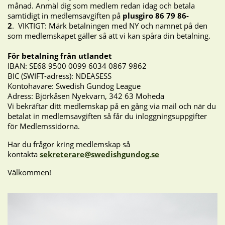
månad. Anmäl dig som medlem redan idag och betala
samtidigt in medlemsavgiften på
plusgiro 86 79 86-
2
. VIKTIGT: Märk betalningen med NY och namnet på den
som medlemskapet gäller så att vi kan spåra din betalning.
För betalning från utlandet
IBAN: SE68 9500 0099 6034 0867 9862
BIC (SWIFT-adress): NDEASESS
Kontohavare: Swedish Gundog League
Adress:
Björkåsen Nyekvarn, 342 63 Moheda
Vi bekräftar ditt medlemskap på en gång via mail och när du
betalat in medlemsavgiften så får du inloggningsuppgifter
för Medlemssidorna.
Har du frågor kring medlemskap så
kontakta
sekreterare@swedishgundog.se
Välkommen!